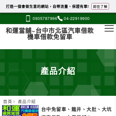
打造一個會做生意的網站，自帶流量、保證有單!
前往了解
0935
7
8
7
996
04-2
2
9
1
9900
和運當舖~台中市北區汽車借款
機車借款免留車
產品介紹
首頁
產品介紹
台中免留車、龍井、大肚、大坑