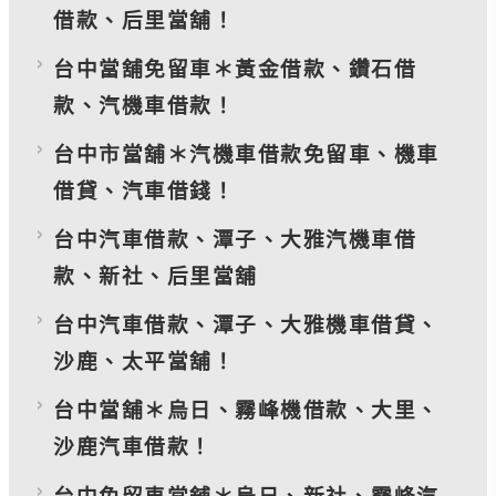
借款、后里當舖！
台中當舖免留車＊黃金借款、鑽石借
款、汽機車借款！
台中市當舖＊汽機車借款免留車、機車
借貸、汽車借錢！
台中汽車借款、潭子、大雅汽機車借
款、新社、后里當舖
台中汽車借款、潭子、大雅機車借貸、
沙鹿、太平當舖！
台中當舖＊烏日、霧峰機借款、大里、
沙鹿汽車借款！
台中免留車當舖＊烏日、新社、霧峰汽