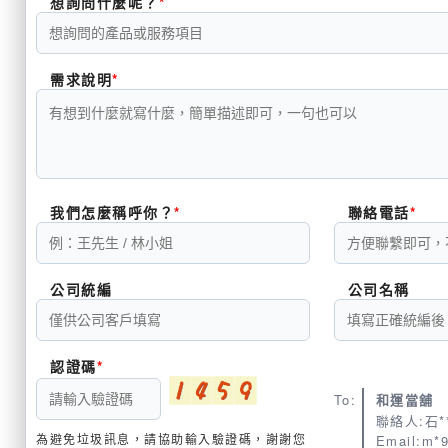
想詢問什麼呢？
需求說明
我們怎麼稱呼你？
聯絡電話
公司統編
公司名稱
認證碼
To:
和運當舖
聯絡人:石*
為避免垃圾訊息，請協助輸入驗證碼，謝謝您
Email:m*