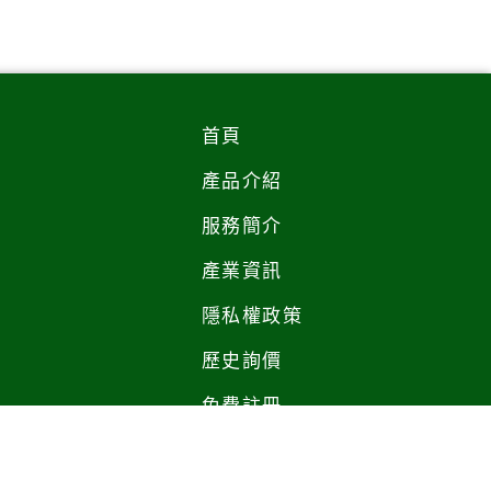
首頁
產品介紹
服務簡介
產業資訊
隱私權政策
歷史詢價
免費註冊
EO優化
提供
台灣黃頁web66