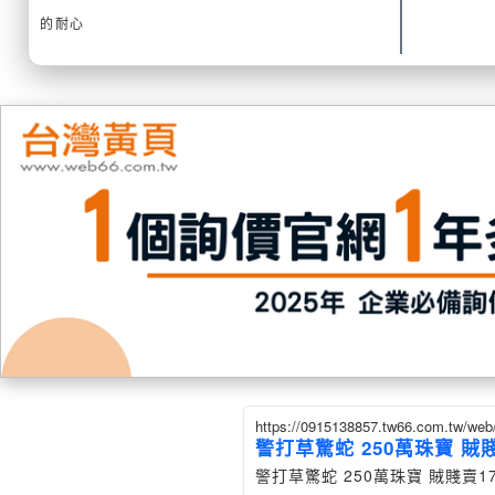
的耐心
https://0915138857.tw66.com.tw/we
警打草驚蛇 250萬珠寶 賊
警打草驚蛇 250萬珠寶 賊賤賣