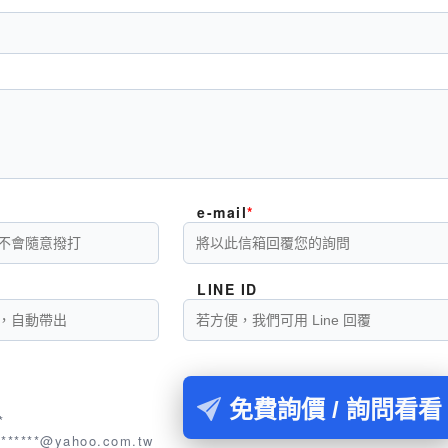
e-mail
LINE ID
免費詢價 / 詢問看看
*
9******@yahoo.com.tw