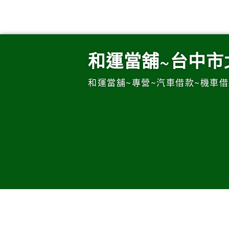
和運當舖~台中市
和運當舖~專營~汽車借款~機車借
Copyright
和運當舖~台