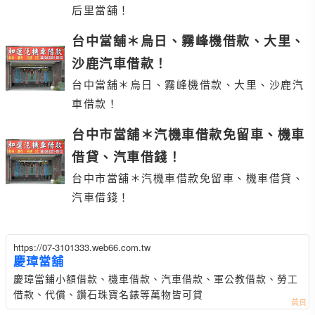
后里當舖！
台中當舖＊烏日、霧峰機借款、大里、
沙鹿汽車借款！
台中當舖＊烏日、霧峰機借款、大里、沙鹿汽
車借款！
台中市當舖＊汽機車借款免留車、機車
借貸、汽車借錢！
台中市當舖＊汽機車借款免留車、機車借貸、
汽車借錢！
https://07-3101333.web66.com.tw
慶璋當舖
慶璋當鋪小額借款、機車借款、汽車借款、軍公教借款、勞工
借款、代償、鑽石珠寶名錶等萬物皆可貸