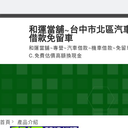
和運當舖~台中市北區汽
借款免留車
和運當舖~專營~汽車借款~機車借款~免留車
C.免費估價高額換現金
首頁
產品介紹