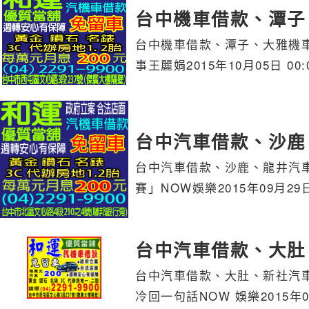
台中機車借款、潭子
台中機車借款、潭子、大雅機
事王麗娟2015年10月05日 00:
台中汽車借款、沙鹿
台中汽車借款、沙鹿、龍井汽
賽」NOW娛樂2015年09月29日
台中汽車借款、大肚
台中汽車借款、大肚、新社汽車
冷回一句話NOW 娛樂2015年0