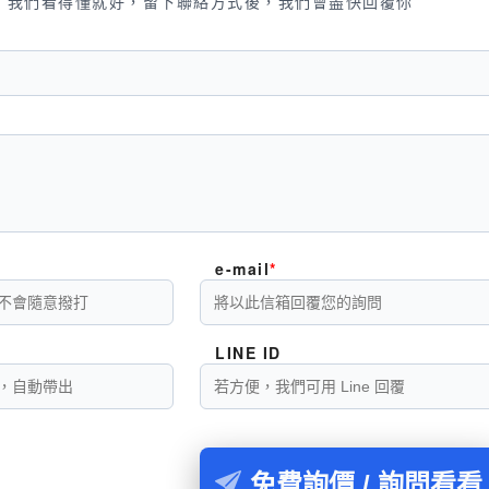
，我們看得懂就好，留下聯絡方式後，我們會盡快回覆你
e-mail
LINE ID
免費詢價 / 詢問看看