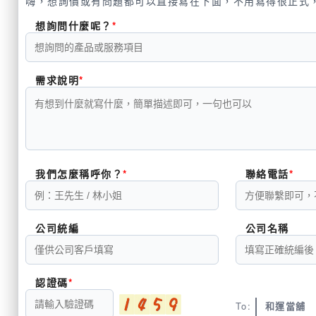
嗨，想詢價或有問題都可以直接寫在下面，不用寫得很正式
想詢問什麼呢？
需求說明
我們怎麼稱呼你？
聯絡電話
公司統編
公司名稱
認證碼
To:
和運當舖