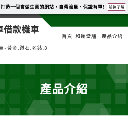
打造一個會做生意的網站，自帶流量、保證有單!
前往了解
車借款機車
首頁
和運當舖
產品介紹
~黃金.鑽石.名錶.3
產品介紹