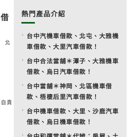
熱門產品介紹
車借
台中汽機車借款、北屯、大雅機
 北
車借款、大里汽車借款！
台中合法當舖＊潭子、大雅機車
借款、烏日汽車借款！
台中當舖＊神岡、北區機車借
款、梧棲后里汽車借款！
崩自責
台中機車借款、大里、沙鹿汽車
借款、烏日機車借款！
台中和運當舖＊代辨：房屋、土