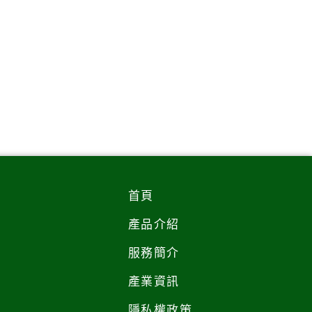
首頁
產品介紹
服務簡介
產業資訊
隱私權政策