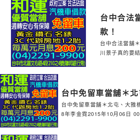
台中合法
款！
台中合法當舖
川景子真的要結婚
台中免留車當舖＊北
台中免留車當舖＊北屯、大雅
8年李金霓2015年10月06日 00