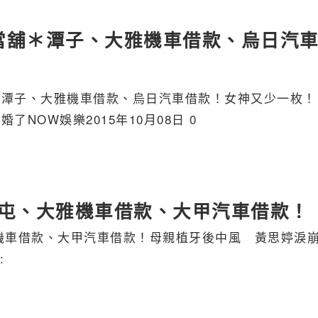
當舖＊潭子、大雅機車借款、烏日汽
＊潭子、大雅機車借款、烏日汽車借款！女神又少一枚！
了NOW娛樂2015年10月08日 0
屯、大雅機車借款、大甲汽車借款！
機車借款、大甲汽車借款！母親植牙後中風 黃思婷淚
: