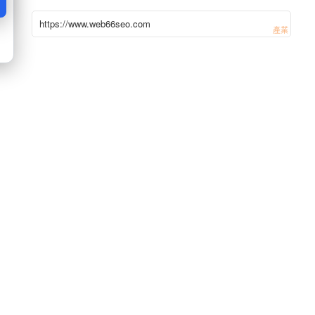
https://www.web66seo.com