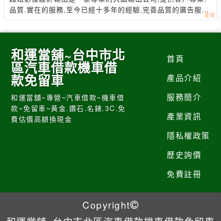
品質.實在的服務,至今已經十多年的經驗,完善品質的廣告服務
以合理的價格承接,本著永續經營的心態,也讓您達到更有效的
廣告效益!除了大圖輸出外,更增
和運當舖~台中市北
首頁
區汽車借款機車借
款免留車
產品介紹
服務簡介
和運當舖~專營~汽車借款~機車借
款~免留車~黃金.鑽石.名錶.3C.免
產業資訊
費估價高額換現金
隱私權政策
歷史詢價
免費註冊
Copyright