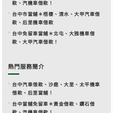
款、汽機車借款！
台中市當舖＊梧棲、清水、大甲汽車借
款、后里機車借款
台中免留車當舖＊北屯、大雅機車借
款、大甲汽車借款！
熱門服務簡介
台中汽車借款、沙鹿、大里、太平機車
借款、后里當舖！
台中當舖免留車＊黃金借款、鑽石借
款、汽機車借款！