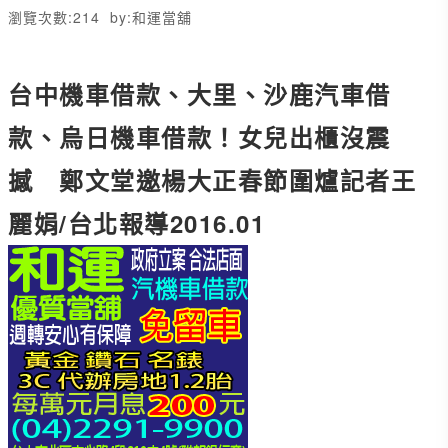
瀏覽次數:
214
by:
和運當舖
台中機車借款、大里、沙鹿汽車借
款、烏日機車借款！女兒出櫃沒震
撼 鄭文堂邀楊大正春節圍爐記者王
麗娟/台北報導2016.01